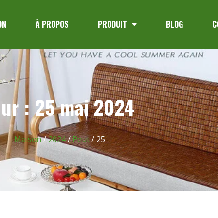
ON
À PROPOS
PRODUIT
BLOG
C
our : 25 mai 2024
Maison
/
2024
/
Peut
/ 25