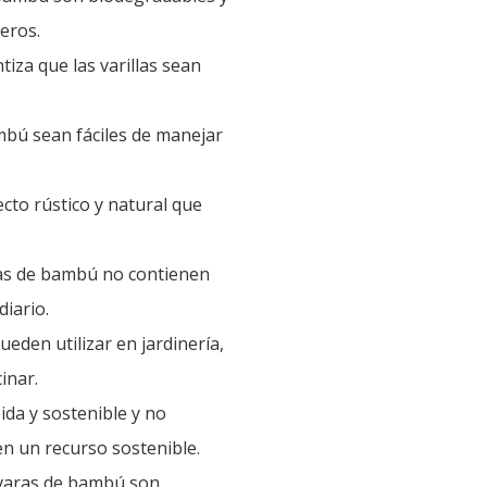
eros.
iza que las varillas sean
mbú sean fáciles de manejar
to rústico y natural que
ras de bambú no contienen
iario.
eden utilizar en jardinería,
inar.
da y sostenible y no
 en un recurso sostenible.
 varas de bambú son