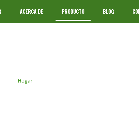
R
ACERCA DE
PRODUCTO
BLOG
CO
Page: Product
Hogar
/ Producto