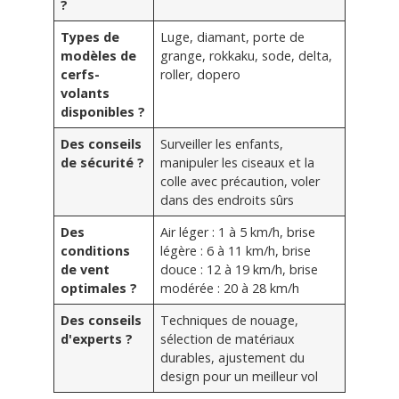
?
Types de
Luge, diamant, porte de
modèles de
grange, rokkaku, sode, delta,
cerfs-
roller, dopero
volants
disponibles ?
Des conseils
Surveiller les enfants,
de sécurité ?
manipuler les ciseaux et la
colle avec précaution, voler
dans des endroits sûrs
Des
Air léger : 1 à 5 km/h, brise
conditions
légère : 6 à 11 km/h, brise
de vent
douce : 12 à 19 km/h, brise
optimales ?
modérée : 20 à 28 km/h
Des conseils
Techniques de nouage,
d'experts ?
sélection de matériaux
durables, ajustement du
design pour un meilleur vol