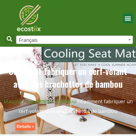
Français
Comment fabriquer un cerf-volant
avec des brochettes de bambou
Maison
/
Baguettes en Bambou
/ Comment fabriquer un
cerf-volant avec des brochettes de bambou