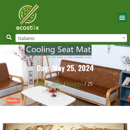
Italiano
Day: May 25, 2024
Casa
/
2024
/
Maggio
/ 25