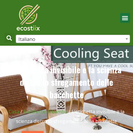
Italiano
L'etichetta invisibile e la scienza
dietro lo sfregamento delle
bacchette
Casa
/
Bacchette di bambù
/ L'etichetta invisibile e la
scienza dietro lo sfregamento delle bacchette