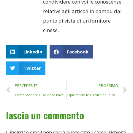
condividere con voi le conoscenze
relative agli articoli in bambù dal
punto di vista di un fornitore
cinese.
LinkedIn
Facebook
Twitter
PRECEDENTE
PROSSIMO
Comprendere l'uso delle bacchette in Tailandia: sfumature culturali e approfondimenti pratici
Esplorando le culture delle bacchette: come vari paesi abbracciano questo antico utensile
lascia un commento
L'indirizzo email non verrà pubblicato.
i campi richiesti