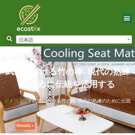
日本語
武道における竹の棒: 現代の熟練
のために伝統を活用する
家
/
竹の棒
/ 武道における竹の棒: 現代の熟練のために伝統
を活用する