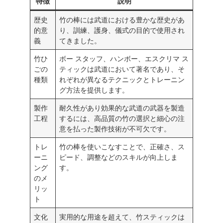
特徴
説明
歴史
竹の棒には武道における豊かな歴史があ
的意
り、訓練、護身、儀式の目的で使用され
義
てきました。
竹ひ
ボー スタッフ、ハンボー、エスクリマ ス
ごの
ティックは武道において著名であり、そ
種類
れぞれが異なるテクニックとトレーニン
グ方法を提供します。
製作
耐久性があり効果的な武道の武器を製造
工程
するには、高品質の竹の選択と細心の注
意を払った製作技術が不可欠です。
トレ
竹の棒を使いこなすことで、正確さ、ス
ーニ
ピード、調整などのスキルが向上しま
ング
す。
のメ
リッ
ト
文化
実用的な用途を超えて、竹スティックは