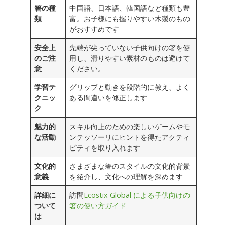
箸の種
中国語、日本語、韓国語など種類も豊
類
富。お子様にも握りやすい木製のもの
がおすすめです
安全上
先端が尖っていない子供向けの箸を使
のご注
用し、滑りやすい素材のものは避けて
意
ください。
学習テ
グリップと動きを段階的に教え、よく
クニッ
ある間違いを修正します
ク
魅力的
スキル向上のための楽しいゲームやモ
な活動
ンテッソーリにヒントを得たアクティ
ビティを取り入れます
文化的
さまざまな箸のスタイルの文化的背景
意義
を紹介し、文化への理解を深めます
詳細に
訪問
Ecostix Global による子供向けの
ついて
箸の使い方ガイド
は