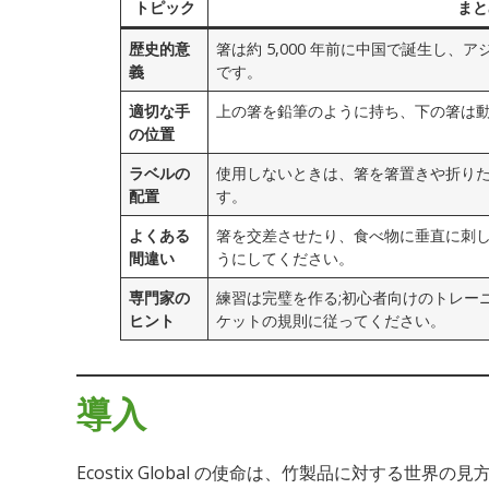
トピック
まと
歴史的意
箸は約 5,000 年前に中国で誕生し
義
です。
適切な手
上の箸を鉛筆のように持ち、下の箸は
の位置
ラベルの
使用しないときは、箸を箸置きや折り
配置
す。
よくある
箸を交差させたり、食べ物に垂直に刺
間違い
うにしてください。
専門家の
練習は完璧を作る;初心者向けのトレー
ヒント
ケットの規則に従ってください。
導入
Ecostix Global の使命は、竹製品に対する世