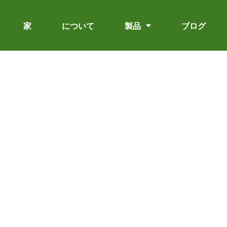
家
について
製品
ブログ
する：正しいエチケット
ての包括的なガイド
ターする：正しいエチケットと文化的意義についての包括的なガ