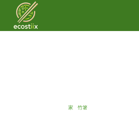
箸の置き方をマスター
につい
家
/
竹箸
/ 箸の置き方をマス