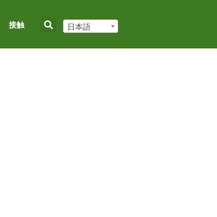
接触
日本語
と文化的意義
イド