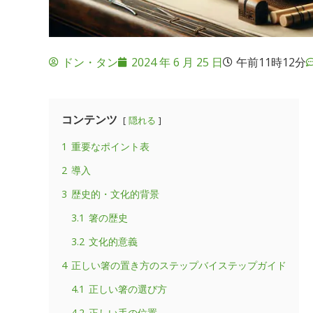
ドン・タン
2024 年 6 月 25 日
午前11時12分
コンテンツ
隠れる
1
重要なポイント表
2
導入
3
歴史的・文化的背景
3.1
箸の歴史
3.2
文化的意義
4
正しい箸の置き方のステップバイステップガイド
4.1
正しい箸の選び方
4.2
正しい手の位置