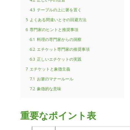
4.3
テーブルの上に箸を置く
5
よくある間違いとその回避方法
6
専門家のヒントと推奨事項
6.1
料理の専門家からの洞察
6.2
エチケット専門家の推奨事項
6.3
正しいエチケットの実践
7
エチケットと象徴主義
7.1
お箸のマナールール
7.2
象徴的な意味
重要なポイント表