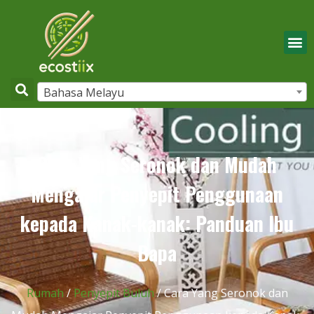
Bahasa Melayu
Cara Yang Seronok dan Mudah
Mengajar Penyepit Penggunaan
kepada Kanak-kanak: Panduan Ibu
Bapa
Rumah
/
Penyepit Buluh
/ Cara Yang Seronok dan