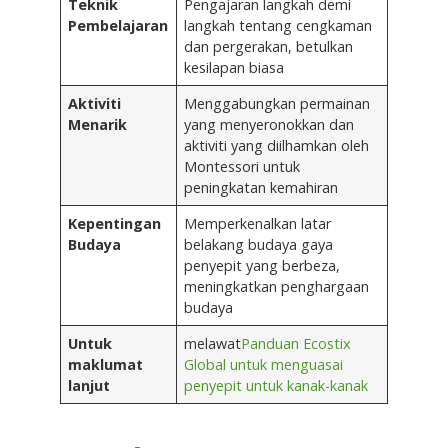
Teknik
Pengajaran langkah demi
Pembelajaran
langkah tentang cengkaman
dan pergerakan, betulkan
kesilapan biasa
Aktiviti
Menggabungkan permainan
Menarik
yang menyeronokkan dan
aktiviti yang diilhamkan oleh
Montessori untuk
peningkatan kemahiran
Kepentingan
Memperkenalkan latar
Budaya
belakang budaya gaya
penyepit yang berbeza,
meningkatkan penghargaan
budaya
Untuk
melawat
Panduan Ecostix
maklumat
Global untuk menguasai
lanjut
penyepit untuk kanak-kanak