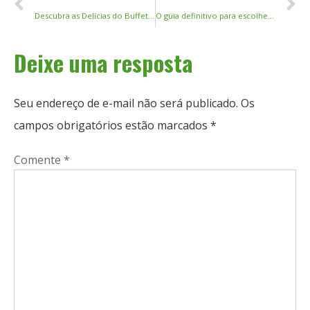
Descubra as Delícias do Buffet de Pauzinhos: Uma Jornada Culinária
O guia definitivo para escolher e usar pauzinhos: comprimento, material e dicas de manutenção
Deixe uma resposta
Seu endereço de e-mail não será publicado.
Os
campos obrigatórios estão marcados
*
Comente
*