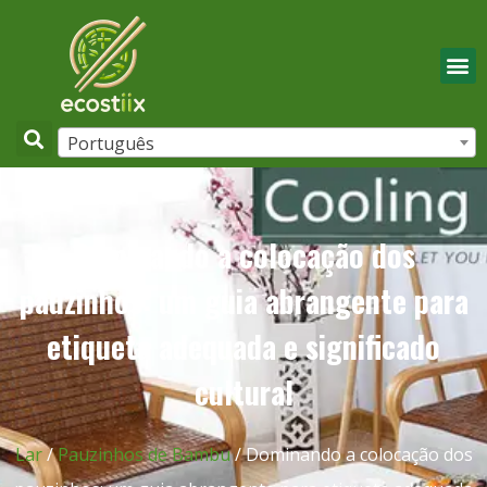
Português
Dominando a colocação dos
pauzinhos: um guia abrangente para
etiqueta adequada e significado
cultural
Lar
/
Pauzinhos de Bambu
/ Dominando a colocação dos