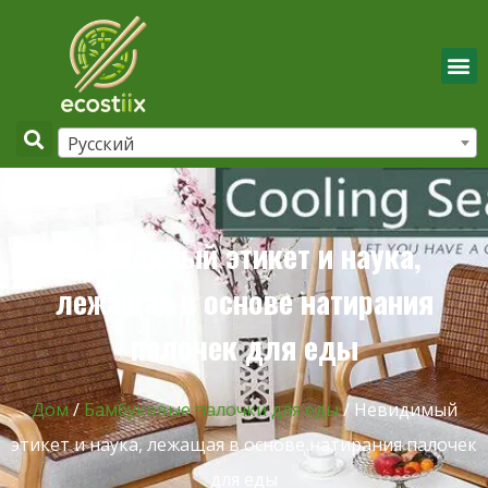
Русский
Невидимый этикет и наука,
лежащая в основе натирания
палочек для еды
Дом
/
Бамбуковые палочки для еды
/ Невидимый
этикет и наука, лежащая в основе натирания палочек
для еды