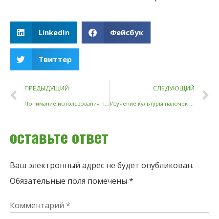
LinkedIn
Фейсбук
Твиттер
ПРЕДЫДУЩИЙ
СЛЕДУЮЩИЙ
Понимание использования палочек для еды в Таиланде: культурные нюансы и практические идеи
Изучение культуры палочек для еды: как разные страны используют эту древнюю утварь
оставьте ответ
Ваш электронный адрес не будет опубликован.
Обязательные поля помечены
*
Комментарий
*