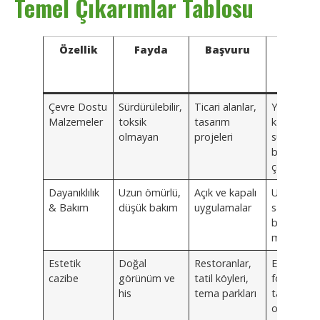
Temel Çıkarımlar Tablosu
Özellik
Fayda
Başvuru
Ecosti
Kürese
Avantaj
Çevre Dostu
Sürdürülebilir,
Ticari alanlar,
Yüksek
Malzemeler
toksik
tasarım
kaliteli,
olmayan
projeleri
sürdürülebi
bambu
çözümleri
Dayanıklılık
Uzun ömürlü,
Açık ve kapalı
Uzun ömü
& Bakım
düşük bakım
uygulamalar
sağlayan
birinci sını
malzemel
Estetik
Doğal
Restoranlar,
Estetik ve
cazibe
görünüm ve
tatil köyleri,
fonksiyone
his
tema parkları
tasarım
odağı