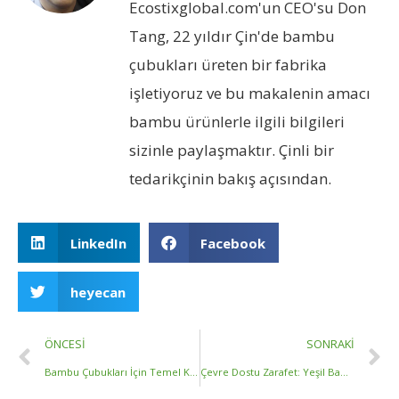
Ecostixglobal.com'un CEO'su Don
Tang, 22 yıldır Çin'de bambu
çubukları üreten bir fabrika
işletiyoruz ve bu makalenin amacı
bambu ürünlerle ilgili bilgileri
sizinle paylaşmaktır. Çinli bir
tedarikçinin bakış açısından.
LinkedIn
Facebook
heyecan
ÖNCESI
SONRAKI
Bambu Çubukları İçin Temel Kılavuz: Sürdürülebilir Yaşam için Çok Yönlülük ve Canlılıktan Yararlanma
Çevre Dostu Zarafet: Yeşil Bambu Çubuklarla Alanınızı Genişletin