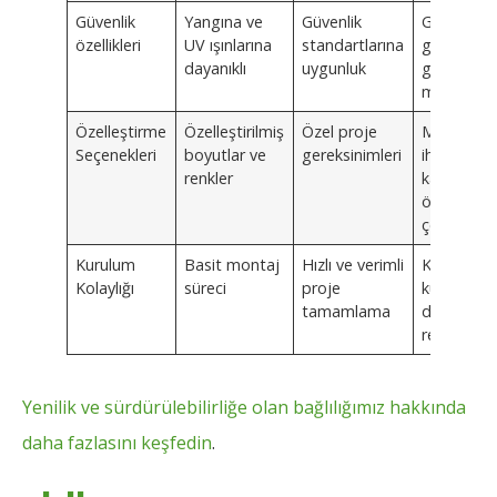
Güvenlik
Yangına ve
Güvenlik
Gelişmiş
özellikleri
UV ışınlarına
standartlarına
güvenlik iç
dayanıklı
uygunluk
gelişmiş
malzemel
Özelleştirme
Özelleştirilmiş
Özel proje
Müşteri
Seçenekleri
boyutlar ve
gereksinimleri
ihtiyaçların
renkler
karşılayac
özel
çözümler
Kurulum
Basit montaj
Hızlı ve verimli
Kolay
Kolaylığı
süreci
proje
kurulum iç
tamamlama
destek ve
rehberlik
Yenilik ve sürdürülebilirliğe olan bağlılığımız hakkında
daha fazlasını keşfedin
.