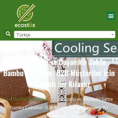
Türkçe
Çevre Dostu ve Dayanıklı Sahte
Bambu Çubuklar: B2B Müşteriler için
Kapsamlı Bir Kılavuz
Ev
/
Bambu Çubukları
/ Çevre Dostu ve Dayanıklı Sahte
Bambu Çubuklar: B2B Müşteriler için Kapsamlı Bir
Kılavuz