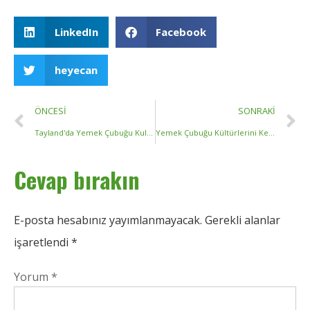
LinkedIn
Facebook
heyecan
ÖNCESI
SONRAKI
Tayland'da Yemek Çubuğu Kullanımını Anlamak: Kültürel Nüanslar ve Pratik Bilgiler
Yemek Çubuğu Kültürlerini Keşfetmek: Çeşitli Ülkeler Bu Eski Gereçleri Nasıl Kucaklıyor?
Cevap bırakın
E-posta hesabınız yayımlanmayacak.
Gerekli alanlar
işaretlendi
*
Yorum
*