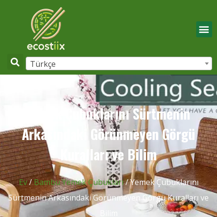
Türkçe
Yemek Çubuklarını Sürtmenin
Arkasındaki Görünmeyen Görgü
Kuralları ve Bilim
Ev
/
Bambu Yemek Çubukları
/ Yemek Çubuklarını
Sürtmenin Arkasındaki Görünmeyen Görgü Kuralları ve
Bilim