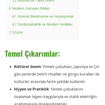
5.2
Kültürel ve Tarihi Önem
6
Modern Zamanın Etkileri
6.1
Küresel Benimseme ve Varyasyonlar
6.2
Sürdürülebilirlik ve Modern Yenilikler
7
Çözüm
Temel Çıkarımlar:
Kültürel önem
: Yemek çubukları, Japonya ve Çin
gibi yerlerde belirli ritüeller ve görgü kuralları ile
kültürler arasında farklı şekilde kullanılır.
Hijyen ve Pratiklik
: Yemek çubuklarını
ovalamak hijyen kaygılarıyla ve statik elektriğin
azaltılmasıyla ilişkilendirilebilir.