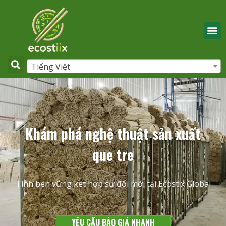
Tiếng Việt
Khám phá nghệ thuật sản xuất
que tre
Tính bền vững kết hợp sự đổi mới tại Ecostix Global
YÊU CẦU BÁO GIÁ NHANH