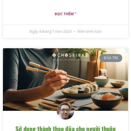
ĐỌC THÊM "
Ngày 4 tháng 7 năm 2024
Miễn bình luận
ĐŨA TRE
Sử dụng thành thạo đũa cho người thuận