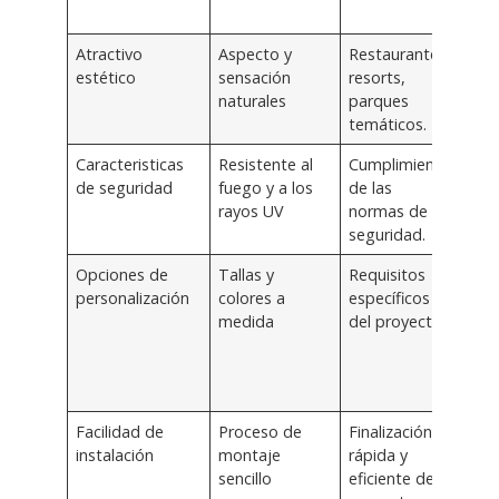
lon
Atractivo
Aspecto y
Restaurantes,
Enf
estético
sensación
resorts,
dis
naturales
parques
esté
temáticos.
func
Caracteristicas
Resistente al
Cumplimiento
Mat
de seguridad
fuego y a los
de las
ava
rayos UV
normas de
par
seguridad.
seg
Opciones de
Tallas y
Requisitos
Sol
personalización
colores a
específicos
per
medida
del proyecto
para
las
nec
del 
Facilidad de
Proceso de
Finalización
Sop
instalación
montaje
rápida y
ori
sencillo
eficiente del
para