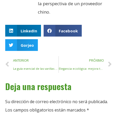
la perspectiva de un proveedor
chino.
LinkedIn
Facebook
Gorjeo
ANTERIOR
PRÓXIMO
La guía esencial de las varillas de bambú: aprovechar la versatilidad y la vitalidad para una vida sostenible
Elegancia ecológica: mejora tu espacio con palos de bambú verdes
Deja una respuesta
Su dirección de correo electrónico no será publicada.
Los campos obligatorios están marcados
*