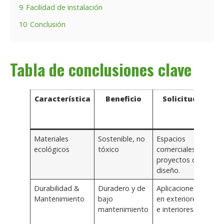
9
Facilidad de instalación
10
Conclusión
Tabla de conclusiones clave
Característica
Beneficio
Solicitud
g
Materiales
Sostenible, no
Espacios
Sol
ecológicos
tóxico
comerciales,
ba
proyectos de
sost
diseño.
de a
Durabilidad &
Duradero y de
Aplicaciones
Mat
Mantenimiento
bajo
en exteriores
pri
mantenimiento
e interiores
cal
gara