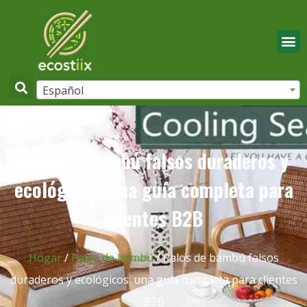
Español
Palos de bambú falsos duraderos y
ecológicos: una guía completa para
clientes B2B
Hogar
/
Palos de bambú
/ Palos de bambú falsos
duraderos y ecológicos: una guía completa para clientes
B2B