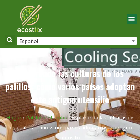
Español
Explorando las culturas de los
palillos: cómo varios países adoptan
este antiguo utensilio
Hogar
/
Palillos de bambú
/ Explorando las culturas de
los palillos: cómo varios países adoptan este antiguo
utensilio