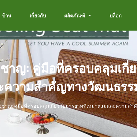
บ้าน
เกี่ยวกับ
ผลิตภัณฑ์
บล็อก
าญ: คู่มือที่ครอบคลุมเกี่
ะความสำคัญทางวัฒนธรร
่ยวชาญ: คู่มือที่ครอบคลุมเกี่ยวกับมารยาทที่เหมาะสมและความส