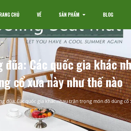
RANG CHỦ
VỀ
SẢN PHẨM
BLOG
 đũa: Các quốc gia khác nh
g cổ xưa này như thế nào
g đũa: Các quốc gia khác nhau trân trọng món đồ dùng cổ