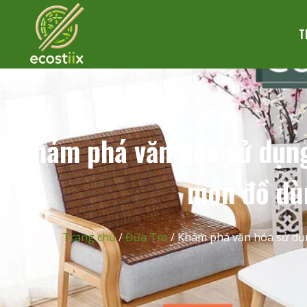
T
Khám phá văn hóa sử dụng
món đồ dùn
Trang chủ
/
Đũa Tre
/ Khám phá văn hóa sử dụn