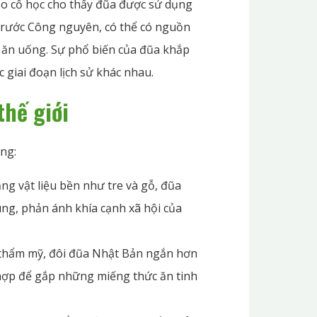
o cổ học cho thấy đũa được sử dụng
trước Công nguyên, có thể có nguồn
ụ ăn uống. Sự phổ biến của đũa khắp
 giai đoạn lịch sử khác nhau.
thế giới
ng:
ng vật liệu bền như tre và gỗ, đũa
ng, phản ánh khía cạnh xã hội của
nh thẩm mỹ, đôi đũa Nhật Bản ngắn hơn
hợp để gắp những miếng thức ăn tinh