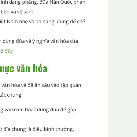
và hình dạng phẳng, đũa Hàn Quốc phản
ền và vệ sinh.
iệt Nam nhẹ và đa năng, dùng để chế
h dùng đũa và ý nghĩa văn hóa của
ôi
đây
.
mực văn hóa
 văn hóa và đã ăn sâu vào tập quán
tắc chung:
ẳng vào cơm hoặc dùng đũa để gắp
ừ đĩa chung là điều bình thường,