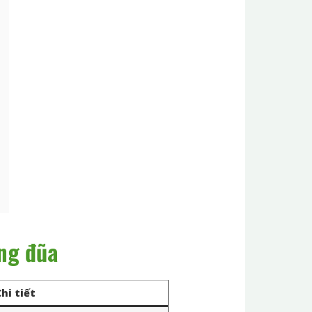
ụng đũa
Chi tiết