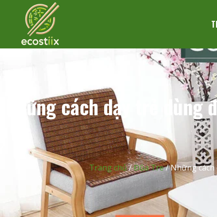
T
Những cách dạy trẻ dùng đ
Trang chủ
/
Đũa Tre
/ Những cách 