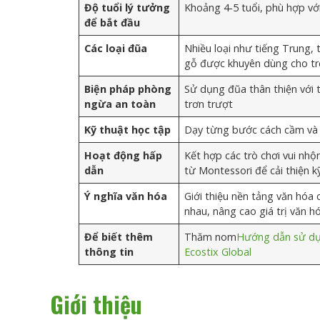
Độ tuổi lý tưởng
Khoảng 4-5 tuổi, phù hợp vớ
để bắt đầu
Các loại đũa
Nhiều loại như tiếng Trung, 
gỗ được khuyên dùng cho t
Biện pháp phòng
Sử dụng đũa thân thiện với t
ngừa an toàn
trơn trượt
Kỹ thuật học tập
Dạy từng bước cách cầm và 
Hoạt động hấp
Kết hợp các trò chơi vui nh
dẫn
từ Montessori để cải thiện k
Ý nghĩa văn hóa
Giới thiệu nền tảng văn hóa
nhau, nâng cao giá trị văn h
Để biết thêm
Thăm nom
Hướng dẫn sử dụ
thông tin
Ecostix Global
Giới thiệu