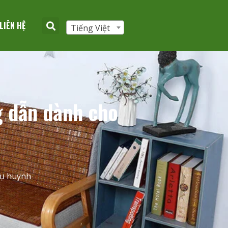
LIÊN HỆ
Tiếng Việt
g dẫn dành cho
hụ huynh