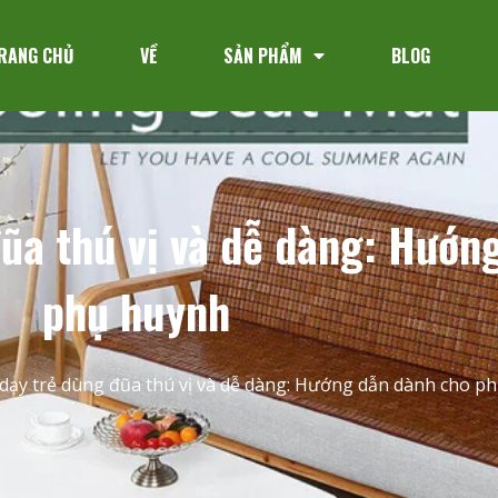
RANG CHỦ
VỀ
SẢN PHẨM
BLOG
ũa thú vị và dễ dàng: Hướn
phụ huynh
dạy trẻ dùng đũa thú vị và dễ dàng: Hướng dẫn dành cho p